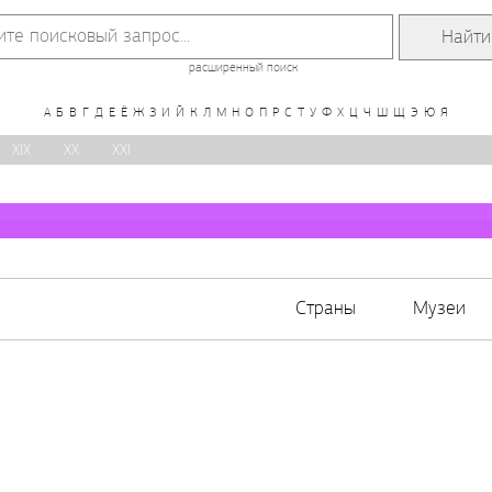
расширенный поиск
А
Б
В
Г
Д
Е
Ё
Ж
З
И
Й
К
Л
М
Н
О
П
Р
С
Т
У
Ф
Х
Ц
Ч
Ш
Щ
Э
Ю
Я
XIX
XX
XXI
Страны
Музеи