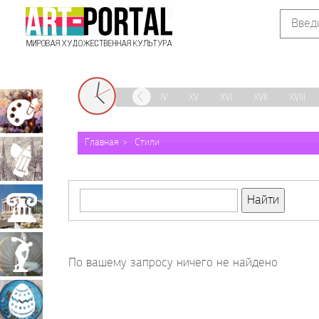
IX
X
XI
XII
XIII
XIV
XV
XVI
XVII
XVIII
Живопись
Главная
Стили
Графика
Архитектура
Скульптура
По вашему запросу ничего не найдено
Декоративно-