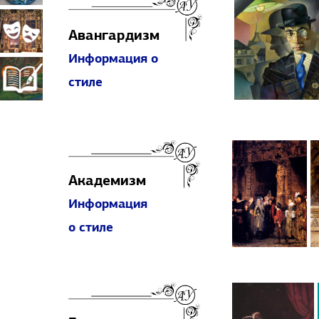
прикладное
Театрально-
Авангардизм
Информация о
искусство
декорационное
Книжная
стиле
искусство
миниатюра
Академизм
Информация
о стиле