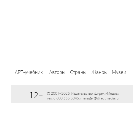
АРТ-учебник
Авторы
Страны
Жанры
Музеи
12+
© 2001–2026, Издательство «Директ-Медиа»
тел. 8 800 333 6845, manager@directmedia.ru