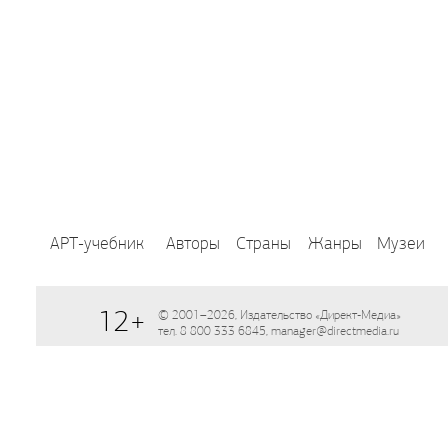
АРТ-учебник
Авторы
Страны
Жанры
Музеи
12+
© 2001–2026, Издательство «Директ-Медиа»
тел. 8 800 333 6845, manager@directmedia.ru