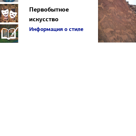
Первобытное
прикладное
Театрально-
искусство
Информация о стиле
искусство
декорационное
Книжная
искусство
миниатюра