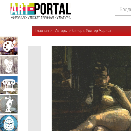
Главная
Авторы
Сикерт, Уолтер Чарльз
Живопись
Графика
Архитектура
Скульптура
Декоративно-