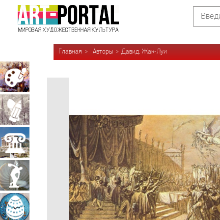
Главная
Авторы
Давид, Жак-Луи
Живопись
Графика
Архитектура
Скульптура
Декоративно-