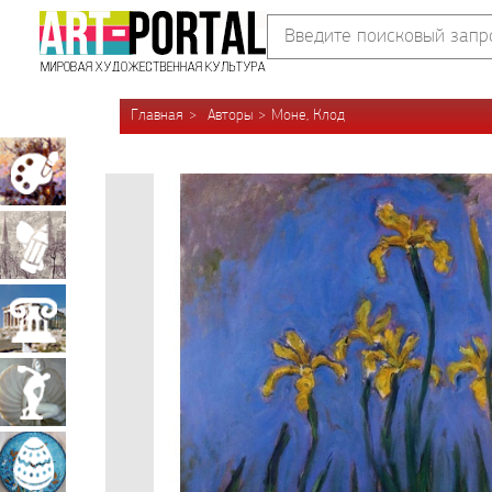
Главная
Авторы
Моне, Клод
Живопись
Графика
Архитектура
Скульптура
Декоративно-