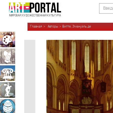
Главная
Авторы
Витте, Эмануэль де
Живопись
Графика
Архитектура
Скульптура
Декоративно-