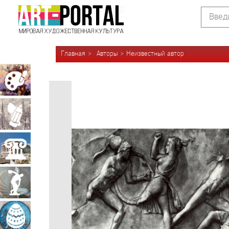
Главная
Авторы
Неизвестный автор
Живопись
Графика
Архитектура
Скульптура
Декоративно-