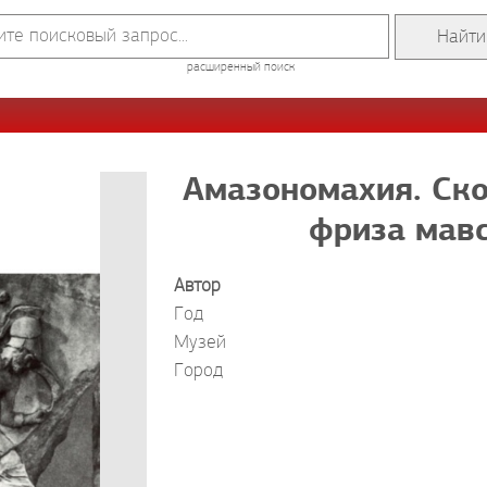
расширенный поиск
Амазономахия. Ско
фриза мавс
Автор
Год
Музей
Город