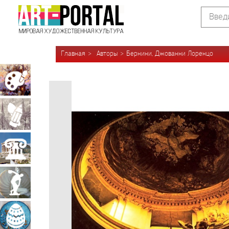
Главная
Авторы
Бернини, Джованни Лоренцо
Живопись
Графика
Архитектура
Скульптура
Декоративно-