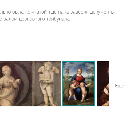
чально была комнатой, где папа заверял документы
ее залом церковного трибунала
Еще