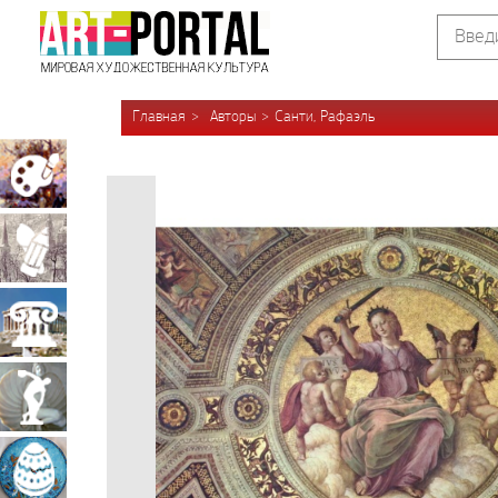
Главная
Авторы
Санти, Рафаэль
Живопись
Графика
Архитектура
Скульптура
Декоративно-