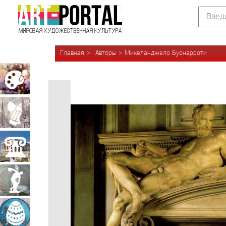
Главная
Авторы
Микеланджело Буонарроти
Живопись
Графика
Архитектура
Скульптура
Декоративно-