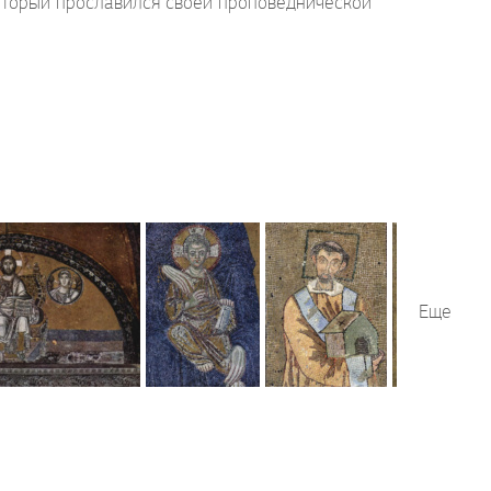
который прославился своей проповеднической
Еще