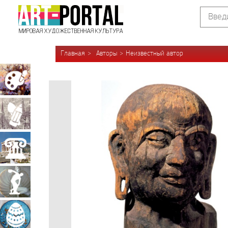
Главная
Авторы
Неизвестный автор
Живопись
Графика
Архитектура
Скульптура
Декоративно-