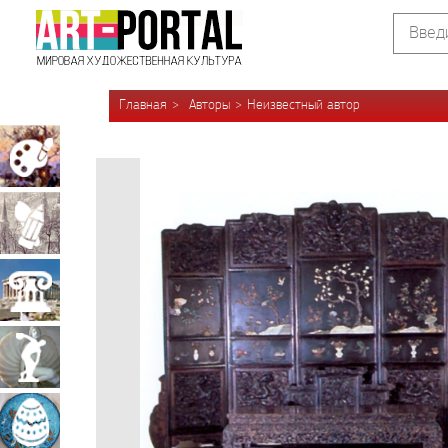
Главная
Авторы
Неизвестный автор
Живопись
Графика
Архитектура
Скульптура
Декоративно-