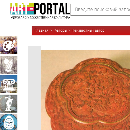
Главная
Авторы
Неизвестный автор
Живопись
Графика
Архитектура
Скульптура
Декоративно-