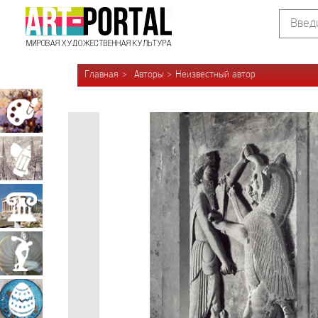
Главная
Авторы
Неизвестный автор
Живопись
Графика
Архитектура
Скульптура
Декоративно-