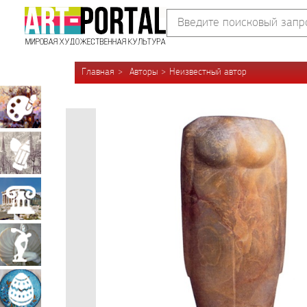
Главная
Авторы
Неизвестный автор
Живопись
Графика
Архитектура
Скульптура
Декоративно-