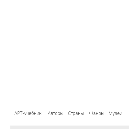
АРТ-учебник
Авторы
Страны
Жанры
Музеи