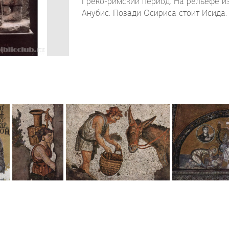
Греко-римский период. На рельефе и
Анубис. Позади Осириса стоит Исида