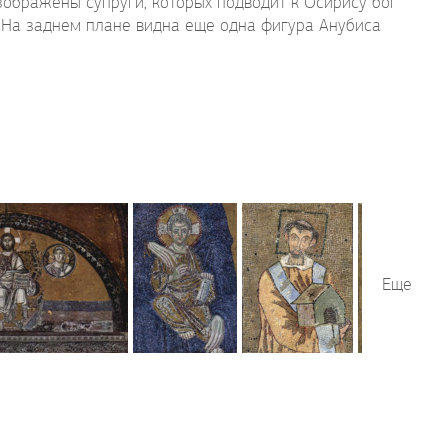
зображены супруги, которых подводит к Осирису бог
. На заднем плане видна еще одна фигура Анубиса
Еще