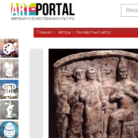
Главная
Авторы
Неизвестный автор
Живопись
Графика
Архитектура
Скульптура
Декоративно-