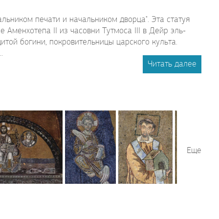
льником печати и начальником дворца". Эта статуя
Аменхотепа II из часовни Тутмоса III в Дейр эль-
итой богини, покровительницы царского культа.
.
Читать далее
Еще