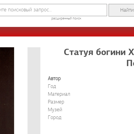
расширенный поиск
Статуя богини Х
П
Автор
Год
Материал
Размер
Музей
Город