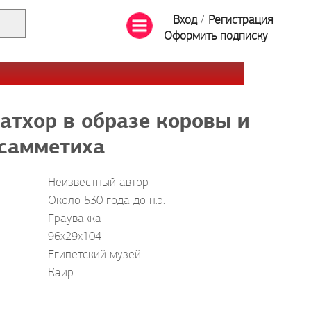
Вход
/
Регистрация
Оформить подписку
атхор в образе коровы и
самметиха
Неизвестный автор
Около 530 года до н.э.
Граувакка
96x29x104
Египетский музей
Каир