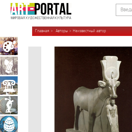
Главная
Авторы
Неизвестный автор
Живопись
Графика
Архитектура
Скульптура
Декоративно-