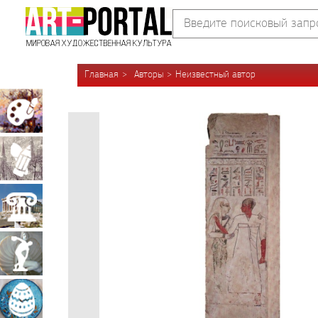
Главная
Авторы
Неизвестный автор
Живопись
Графика
Архитектура
Скульптура
Декоративно-