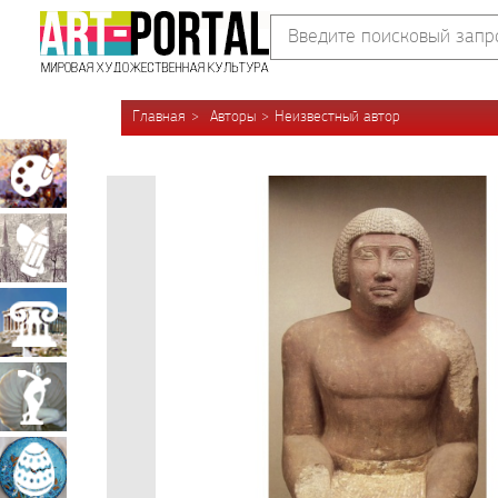
Главная
Авторы
Неизвестный автор
Живопись
Графика
Архитектура
Скульптура
Декоративно-