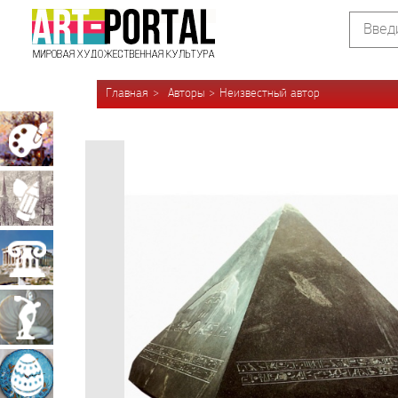
Главная
Авторы
Неизвестный автор
Живопись
Графика
Архитектура
Скульптура
Декоративно-