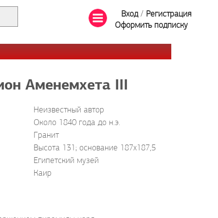
Вход
/
Регистрация
Оформить подписку
он Аменемхета III
Неизвестный автор
Около 1840 года до н.э.
Гранит
Высота 131; основание 187х187,5
Египетский музей
Каир