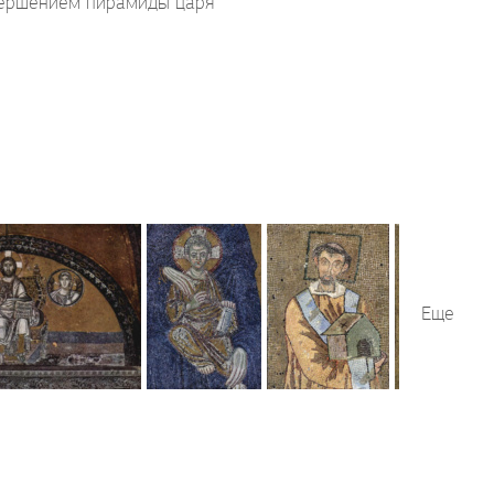
вершением пирамиды царя
Еще