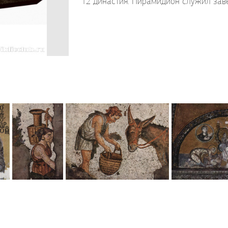
12 династия. Пирамидион служил за