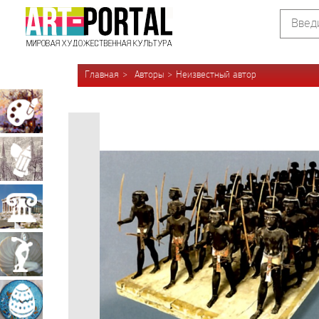
Главная
Авторы
Неизвестный автор
Живопись
Графика
Архитектура
Скульптура
Декоративно-