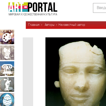
Главная
Авторы
Неизвестный автор
Живопись
Графика
Архитектура
Скульптура
Декоративно-