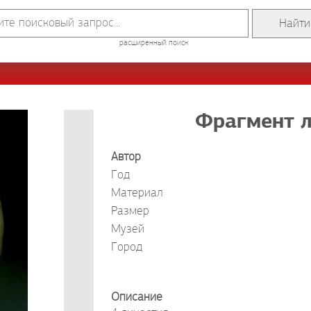
расширенный поиск
Фрагмент л
Автор
Год
Материал
Размер
Музей
Город
Описание