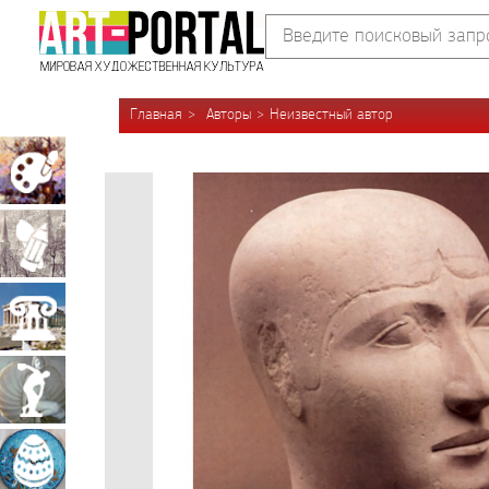
Главная
Авторы
Неизвестный автор
Живопись
Графика
Архитектура
Скульптура
Декоративно-