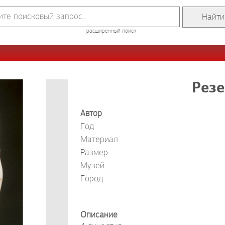
расширенный поиск
Резе
Автор
Год
Материал
Размер
Музей
Город
Описание