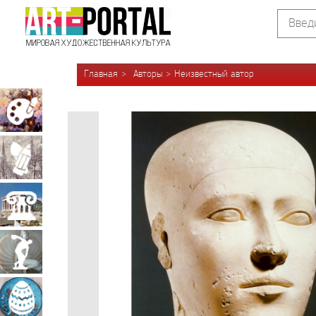
Главная
Авторы
Неизвестный автор
Живопись
Графика
Архитектура
Скульптура
Декоративно-