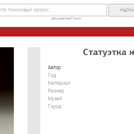
расширенный поиск
Статуэтка 
Автор
Год
Материал
Размер
Музей
Город