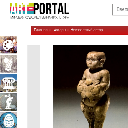
Главная
Авторы
Неизвестный автор
Живопись
Графика
Архитектура
Скульптура
Декоративно-