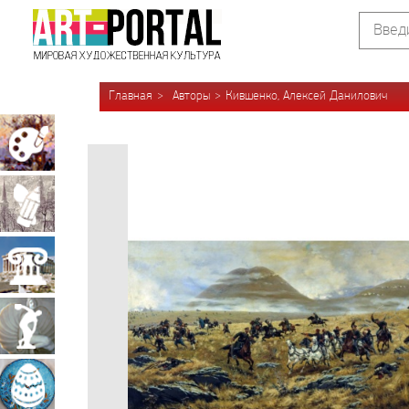
Главная
Авторы
Кившенко, Алексей Данилович
Живопись
Графика
Архитектура
Скульптура
Декоративно-