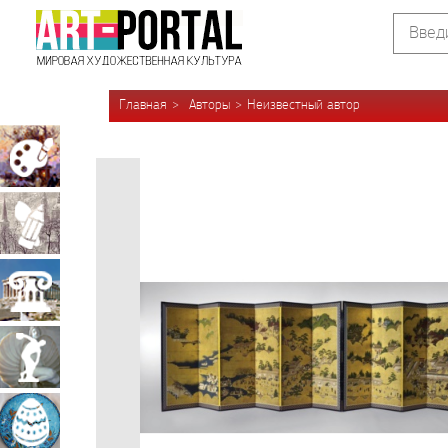
Главная
Авторы
Неизвестный автор
Живопись
Графика
Архитектура
Скульптура
Декоративно-