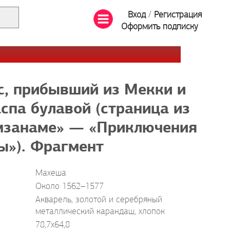
Вход
/
Регистрация
Оформить подписку
с, прибывший из Мекки и
па булавой (страница из
мзанаме» — «Приключения
ы»). Фрагмент
Махеша
Около 1562–1577
Акварель, золотой и серебряный
металлический карандаш, хлопок
78,7x64,8