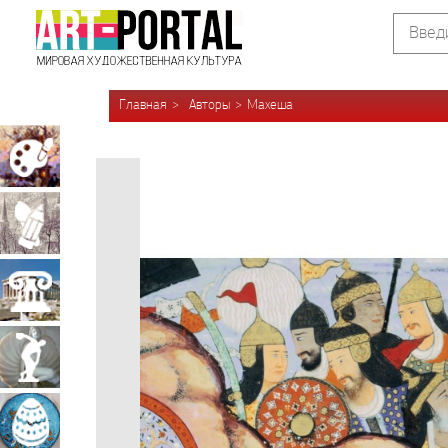
Главная
Авторы
Махеша
Живопись
Графика
Архитектура
Скульптура
Декоративно-