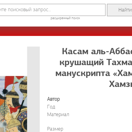
расширенный поиск
Касам аль-Абба
крушащий Тахмас
манускрипта «Ха
Хамз
Автор
Год
Материал
Размер