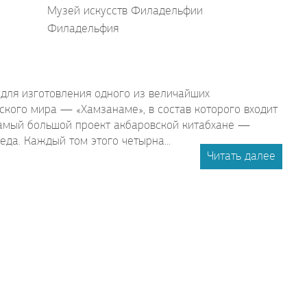
Музей искусств Филадельфии
Филадельфия
 для изготовления одного из величайших
кого мира — «Хамзанаме», в состав которого входит
амый большой проект акбаровской китабхане —
да. Каждый том этого четырна...
Читать далее