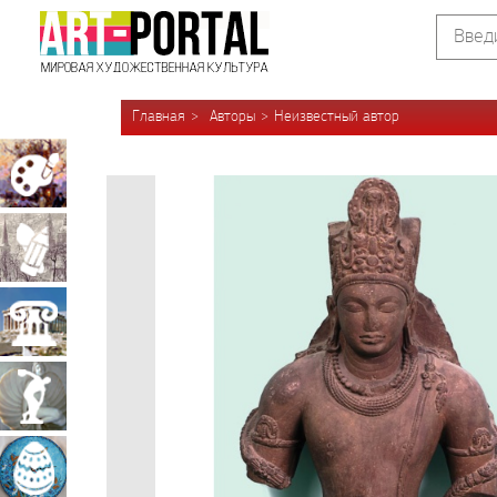
Главная
Авторы
Неизвестный автор
Живопись
Графика
Архитектура
Скульптура
Декоративно-