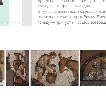
Время правления династии Гуптов (3
Матхура, Центральная Индия
В гуптское время доминирующие пози
индуизма, среди которых Вишну. Вме
триаду — тримурти. Процесс возвраще