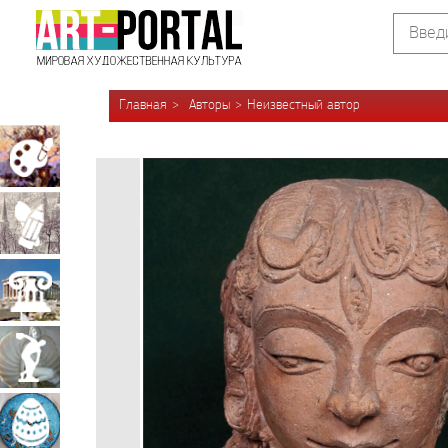
Главная
Авторы
Неизвестный автор
Живопись
Графика
Архитектура
Скульптура
Декоративно-