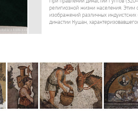
При правлении династии Гуптов (320
религиозной жизни населения. Этим 
изображений различных индуистских б
династии Кушан, характеризовавшегос