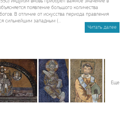
–550) индуизм вновь приобрел важное значение в
объясняется появление большого количества
огов. В отличие от искусства периода правления
я сильнейшим западным (...
Читать далее
Еще