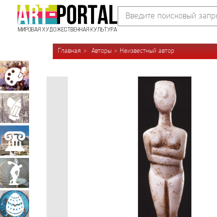
Главная
Авторы
Неизвестный автор
Живопись
Графика
Архитектура
Скульптура
Декоративно-