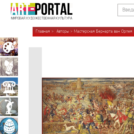
Главная
Авторы
Мастерская Бернарта ван Орлея
Живопись
Графика
Архитектура
Скульптура
Декоративно-