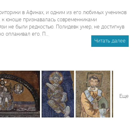
риторики в Афинах, и одним из его любимых учеников
а к юноше признавалась современниками
язи не были редкостью. Полидевк умер, не достигнув
 оплакивал его. П...
Читать далее
Еще