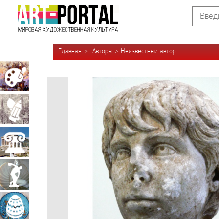
Главная
Авторы
Неизвестный автор
Живопись
Графика
Архитектура
Скульптура
Декоративно-