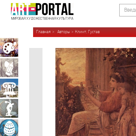
Главная
Авторы
Климт, Густав
Живопись
Графика
Архитектура
Скульптура
Декоративно-