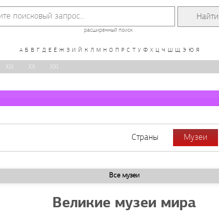
расширенный поиск
А
Б
В
Г
Д
Е
Ё
Ж
З
И
Й
К
Л
М
Н
О
П
Р
С
Т
У
Ф
Х
Ц
Ч
Ш
Щ
Э
Ю
Я
XIX
XX
XXI
Страны
Музеи
Все музеи
Великие музеи мира