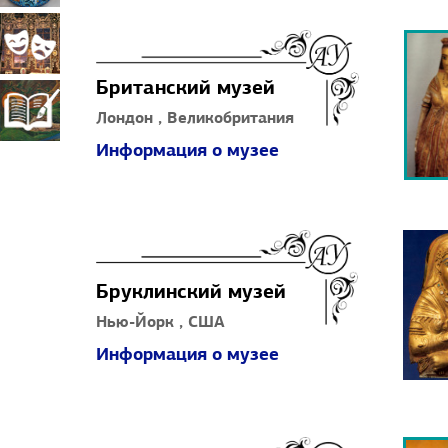
прикладное
Театрально-
Британский музей
искусство
декорационное
Книжная
Лондон , Великобритания
Информация о музее
искусство
миниатюра
Бруклинский музей
Нью-Йорк , США
Информация о музее