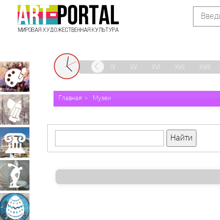
IX
X
XI
XII
XIII
XIV
XV
XVI
XVII
XVIII
Живопись
Главная
Музеи
Графика
Архитектура
Скульптура
Декоративно-