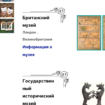
прикладное
Театрально-
Британский
искусство
декорационное
музей
Книжная
Лондон ,
искусство
Великобритания
миниатюра
Информация о
музее
Государствен
ный
исторический
музей