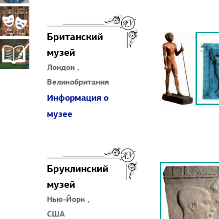
прикладное
Театрально-
Британский
искусство
декорационное
музей
Книжная
Лондон ,
искусство
Великобритания
миниатюра
Информация о
музее
Бруклинский
музей
Нью-Йорк ,
США