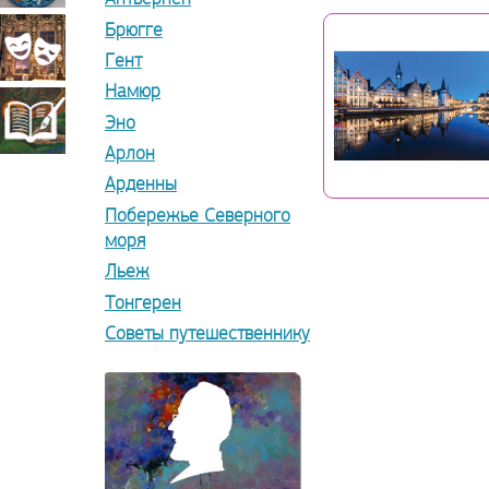
Брюгге
прикладное
Театрально-
Гент
Намюр
искусство
декорационное
Книжная
Эно
Арлон
искусство
Арденны
миниатюра
Побережье Северного
моря
Льеж
Тонгерен
Советы путешественнику