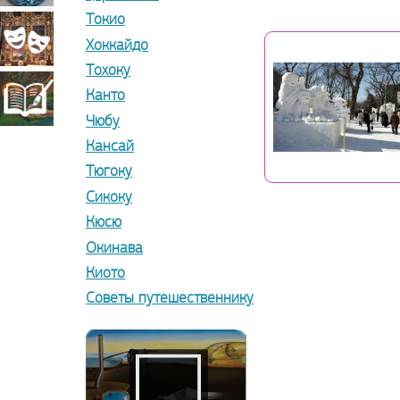
Токио
прикладное
Театрально-
Хоккайдо
Тохоку
искусство
декорационное
Канто
Книжная
Чюбу
Кансай
искусство
миниатюра
Тюгоку
Сикоку
Кюсю
Окинава
Киото
Советы путешественнику