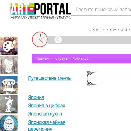
А
Б
В
Г
Д
Е
Ё
Ж
З
И
Й
К
VII
XVIII
XIX
XX
XXI
Живопись
Главная
Страны
Хоккайдо
Графика
Путешествие мечты
Архитектура
Япония
Скульптура
Япония в цифрах
Японская кухня
Японская чайная
Декоративно-
церемония