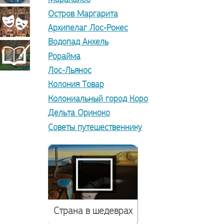
Остров Маргарита
прикладное
Театрально-
Архипелаг Лос-Рокес
Водопад Анхель
искусство
декорационное
Книжная
Рорайма
Лос-Льянос
искусство
Колония Товар
миниатюра
Колониальный город Коро
Дельта Ориноко
Советы путешественнику
Страна в шедеврах