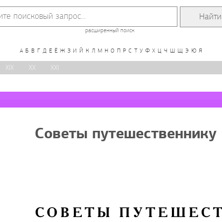
расширенный поиск
А
Б
В
Г
Д
Е
Ё
Ж
З
И
Й
К
Л
М
Н
О
П
Р
С
Т
У
Ф
Х
Ц
Ч
Ш
Щ
Э
Ю
Я
XIX
XX
XXI
Советы путешественнику