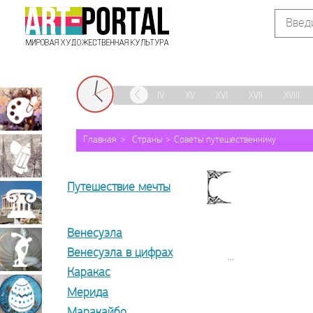
IX
X
XI
XII
XIII
XIV
XV
XVI
XVII
XVIII
Живопись
Главная
Страны
Советы путешественнику
Графика
Путешествие мечты
Архитектура
Венесуэла
Скульптура
Венесуэла в цифрах
...
Каракас
Мерида
Декоративно-
Маракайбо