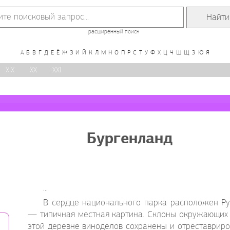
расширенный поиск
А
Б
В
Г
Д
Е
Ё
Ж
З
И
Й
К
Л
М
Н
О
П
Р
С
Т
У
Ф
Х
Ц
Ч
Ш
Щ
Э
Ю
Я
XIX
XX
XXI
Бургенланд
...
В сердце национального парка расположен Рус
— типичная местная картина. Склоны окружающих 
этой деревне виноделов сохранены и отреставриро