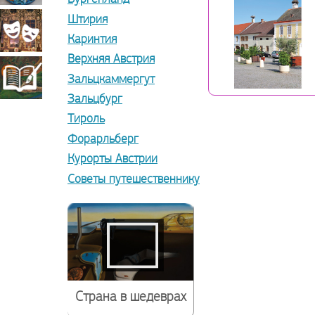
Штирия
прикладное
Театрально-
Каринтия
Верхняя Австрия
искусство
декорационное
Книжная
Зальцкаммергут
Зальцбург
искусство
Тироль
миниатюра
Форарльберг
Курорты Австрии
Советы путешественнику
Страна в шедеврах