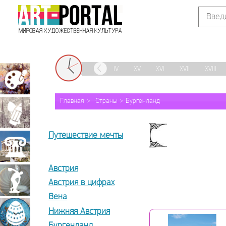
IX
X
XI
XII
XIII
XIV
XV
XVI
XVII
XVIII
Живопись
Главная
Страны
Бургенланд
Графика
Путешествие мечты
Архитектура
Австрия
Скульптура
Австрия в цифрах
Вена
Нижняя Австрия
Декоративно-
Бургенланд