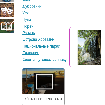
Дубровник
прикладное
Театрально-
Умаг
Пула
искусство
декорационное
Книжная
Пореч
Ровинь
искусство
Острова Хорватии
миниатюра
Национальные парки
Славония
Советы путешественнику
Страна в шедеврах