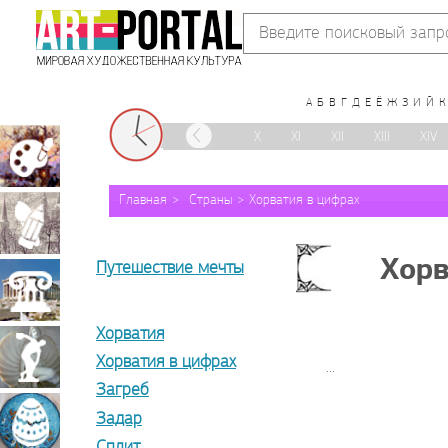
А
Б
В
Г
Д
Е
Ё
Ж
З
И
Й
К
IV
V
VI
VII
VIII
IX
X
XI
XII
XIII
XIV
Живопись
Главная
Страны
Хорватия в цифрах
Графика
Хорв
Путешествие мечты
Архитектура
Хорватия
Скульптура
Хорватия в цифрах
...
Загреб
Задар
Декоративно-
...
Сплит