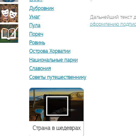
Дубровник
прикладное
Театрально-
Умаг
Дальнейший текст д
оформлению подпи
Пула
искусство
декорационное
Книжная
Пореч
Ровинь
искусство
Острова Хорватии
миниатюра
Национальные парки
Славония
Советы путешественнику
Страна в шедеврах