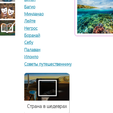
Багио
прикладное
Театрально-
Минданао
Лейте
искусство
декорационное
Книжная
Негрос
Боракай
искусство
Себу
миниатюра
Палаван
Илоило
Советы путешественнику
Страна в шедеврах