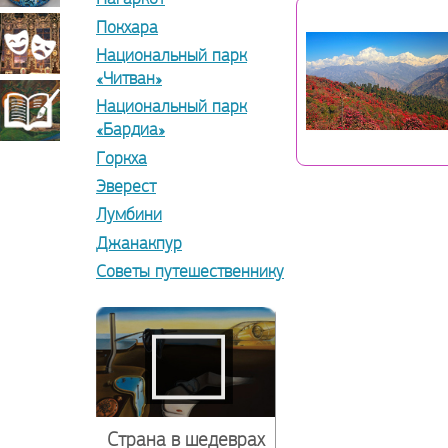
Покхара
прикладное
Театрально-
Национальный парк
«Читван»
искусство
декорационное
Национальный парк
Книжная
«Бардиа»
Горкха
искусство
миниатюра
Эверест
Лумбини
Джанакпур
Советы путешественнику
Страна в шедеврах