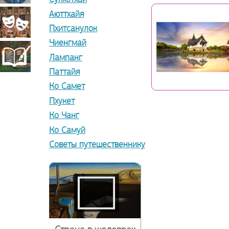
Аюттхайя
прикладное
Театрально-
Пхитсанулок
Чиенгмай
искусство
декорационное
Книжная
Лампанг
Паттайя
искусство
Ко Самет
миниатюра
Пхукет
Ко Чанг
Ко Самуй
Советы путешественнику